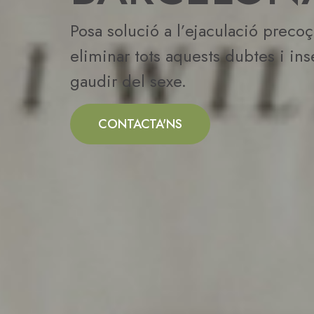
Posa solució a l’ejaculació preco
eliminar tots aquests dubtes i ins
gaudir del sexe.
CONTACTA'NS