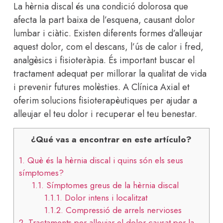
La hèrnia discal és una condició dolorosa que
afecta la part baixa de l’esquena, causant dolor
lumbar i ciàtic. Existen diferents formes d’alleujar
aquest dolor, com el descans, l’ús de calor i fred,
analgèsics i fisioteràpia. És important buscar el
tractament adequat per millorar la qualitat de vida
i prevenir futures molèsties. A Clínica Axial et
oferim solucions fisioterapèutiques per ajudar a
alleujar el teu dolor i recuperar el teu benestar.
¿Qué vas a encontrar en este artículo?
1.
Què és la hèrnia discal i quins són els seus
símptomes?
1.1.
Símptomes greus de la hèrnia discal
1.1.1.
Dolor intens i localitzat
1.1.2.
Compressió de arrels nervioses
2.
Tractaments per alleujar el dolor causat per la