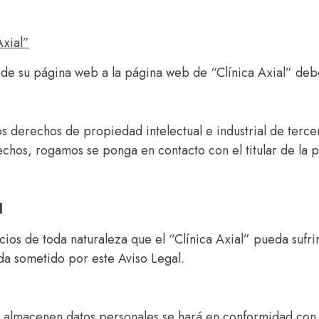
Axial”
sde su página web a la página web de “Clínica Axial” debe
 los derechos de propiedad intelectual e industrial de terce
echos, rogamos se ponga en contacto con el titular de la 
d
icios de toda naturaleza que el “Clínica Axial” pueda suf
da sometido por este Aviso Legal.
o almacenen datos personales se hará en conformidad con l