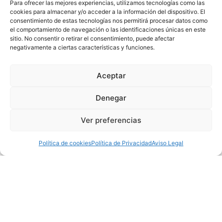
Para ofrecer las mejores experiencias, utilizamos tecnologías como las
antes posible.
cookies para almacenar y/o acceder a la información del dispositivo. El
consentimiento de estas tecnologías nos permitirá procesar datos como
Nuestra meta es que vivas sin tener que pensar
el comportamiento de navegación o las identificaciones únicas en este
sitio. No consentir o retirar el consentimiento, puede afectar
constantemente en el dolor, y para lograrlo, nos
negativamente a ciertas características y funciones.
comprometemos a ofrecerte un servicio de
Fisioterapia especializado.
Aceptar
Si buscas recuperar tu calidad de vida, un
Denegar
profesional que te escuche y te explique sin
tecnicismos todo lo que tienes que saber sobre tu
Ver preferencias
dolor y aprender como evitar futuras recaídas, has
llegado al lugar adecuado.
Política de cookies
Política de Privacidad
Aviso Legal