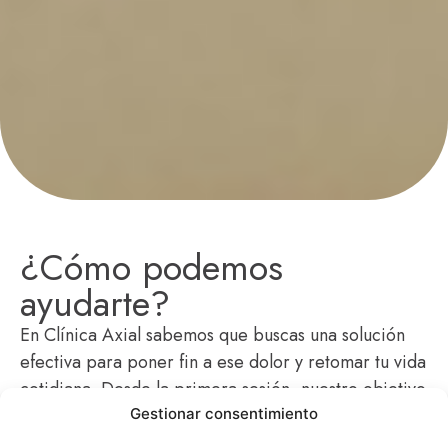
¿Cómo podemos
ayudarte?
En Clínica Axial sabemos que buscas una solución
efectiva para poner fin a ese dolor y retomar tu vida
cotidiana. Desde la primera sesión, nuestro objetivo
es atacar la raíz del problema para que puedas
Gestionar consentimiento
recuperarte y volver a tus actividades habituales lo