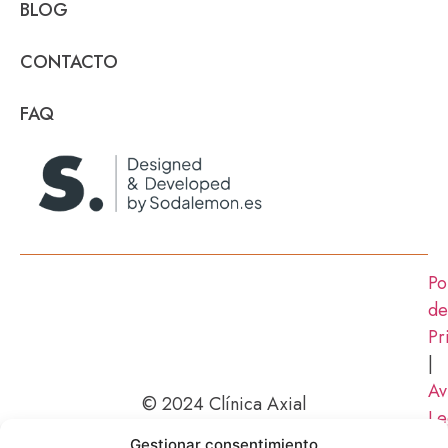
BLOG
CONTACTO
FAQ
Po
de
Pr
|
Av
© 2024 Clínica Axial
Le
|
Gestionar consentimiento